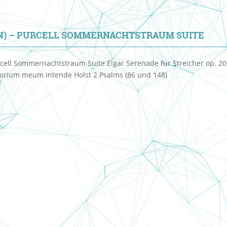
AN) – PURCELL SOMMERNACHTSTRAUM SUITE
cell Sommernachtstraum Suite Elgar Serenade für Streicher op. 20
torium meum intende Holst 2 Psalms (86 und 148)