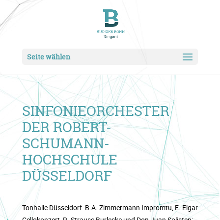
Seite wählen
SINFONIEORCHESTER
DER ROBERT-
SCHUMANN-
HOCHSCHULE
DÜSSELDORF
Tonhalle Düsseldorf B.A. Zimmermann Impromtu, E. Elgar
Cellokonzert, R. Strauss Burleske und Don Juan Solisten: