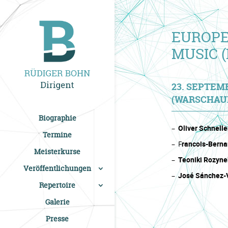
EUROP
MUSIC 
23. SEPTEM
(WARSCHAUE
Biographie
Oliver Schnelle
Termine
F
rancois-Berna
Meisterkurse
Teoniki Rozyne
Veröffentlichungen
José Sánchez-
Repertoire
Galerie
Presse