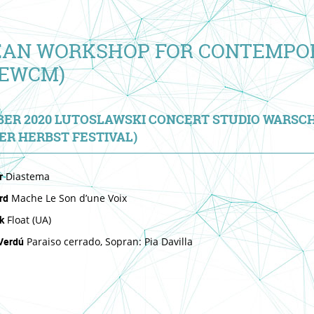
EAN WORKSHOP FOR CONTEMPO
(EWCM)
BER 2020 LUTOSLAWSKI CONCERT STUDIO WARSC
R HERBST FESTIVAL)
r
Diastema
rd
Mache Le Son d’une Voix
k
Float (UA)
Verdú
Paraiso cerrado, Sopran: Pia Davilla